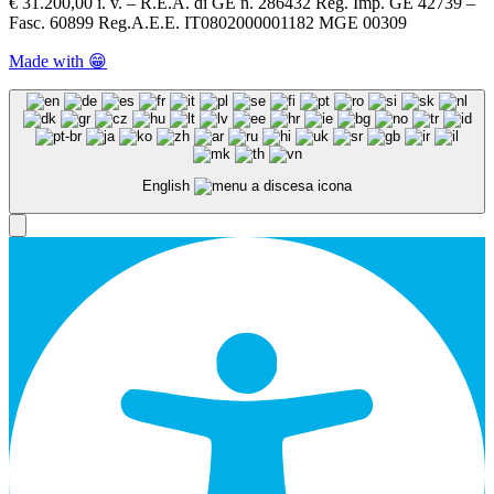
€ 31.200,00 i. v. – R.E.A. di GE n. 286432 Reg. Imp. GE 42739 –
Fasc. 60899 Reg.A.E.E. IT0802000001182 MGE 00309
Made with 😁
English