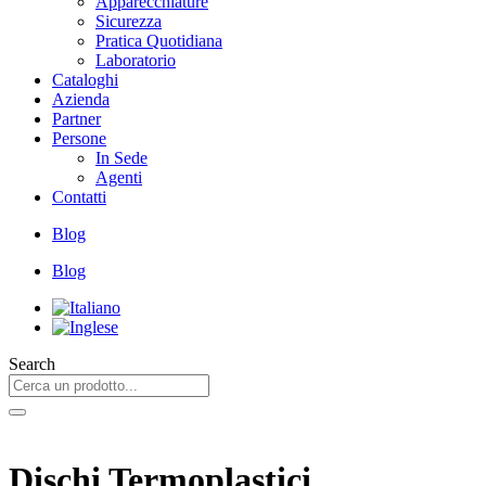
Apparecchiature
Sicurezza
Pratica Quotidiana
Laboratorio
Cataloghi
Azienda
Partner
Persone
In Sede
Agenti
Contatti
Blog
Blog
Search
Dischi Termoplastici