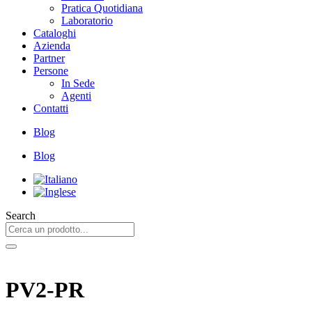
Pratica Quotidiana
Laboratorio
Cataloghi
Azienda
Partner
Persone
In Sede
Agenti
Contatti
Blog
Blog
Search
PV2-PR