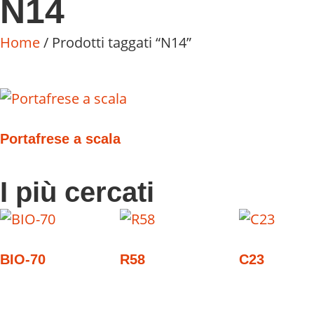
N14
Home
/ Prodotti taggati “N14”
Portafrese a scala
I più cercati
BIO-70
R58
C23