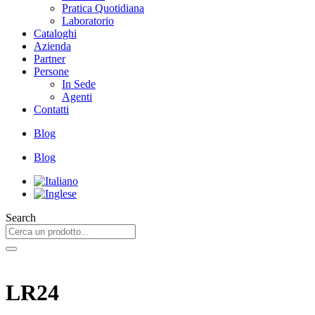
Pratica Quotidiana
Laboratorio
Cataloghi
Azienda
Partner
Persone
In Sede
Agenti
Contatti
Blog
Blog
Search
LR24