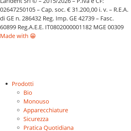
Larident Srl © – 2015/2026 – P.Iva e CF:
02647250105 – Cap. soc. € 31.200,00 i. v. – R.E.A.
di GE n. 286432 Reg. Imp. GE 42739 – Fasc.
60899 Reg.A.E.E. IT0802000001182 MGE 00309
Made with 😁
Prodotti
Bio
Monouso
Apparecchiature
Sicurezza
Pratica Quotidiana