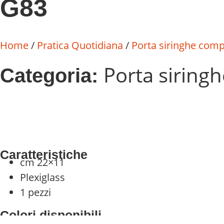
G83
Home
/
Pratica Quotidiana
/
Porta siringhe comp
Porta siring
Categoria:
Caratteristiche
cm 22×11
Plexiglass
1 pezzi
Colori disponibili