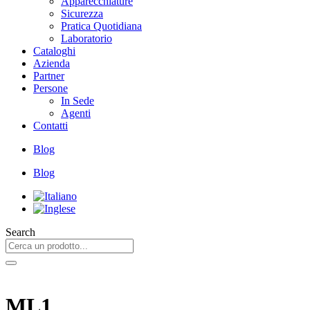
Apparecchiature
Sicurezza
Pratica Quotidiana
Laboratorio
Cataloghi
Azienda
Partner
Persone
In Sede
Agenti
Contatti
Blog
Blog
Search
ML1