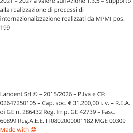
2021 – 2027 a valere sull’Azione 1.3.5 – Supporto
alla realizzazione di processi di
internazionalizzazione realizzati da MPMI pos.
199
Larident Srl © – 2015/2026 – P.Iva e CF:
02647250105 – Cap. soc. € 31.200,00 i. v. – R.E.A.
di GE n. 286432 Reg. Imp. GE 42739 – Fasc.
60899 Reg.A.E.E. IT0802000001182 MGE 00309
Made with 😁