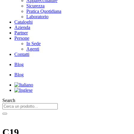
Apparecchiature
Sicurezza
Pratica Quotidiana
Laboratorio
Cataloghi
Azienda
Partner
Persone
In Sede
Agenti
Contatti
Blog
Blog
Search
C19