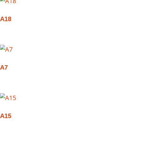
A18
A7
A15