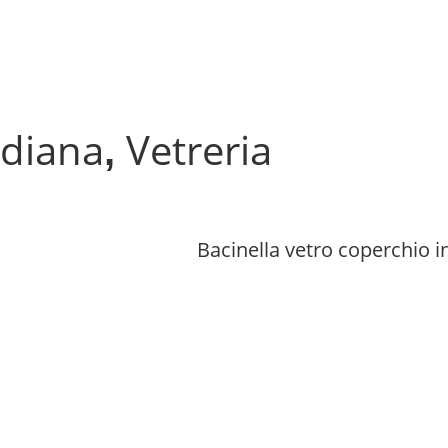
idiana
Vetreria
,
Bacinella vetro coperchio i