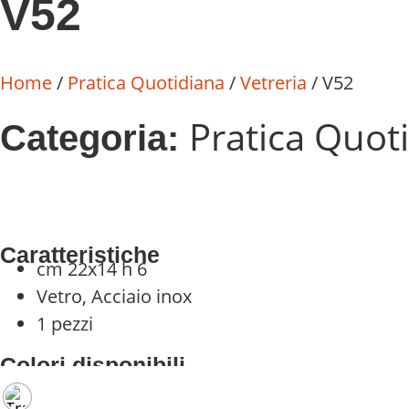
V52
Home
/
Pratica Quotidiana
/
Vetreria
/ V52
Pratica Quot
Categoria:
Caratteristiche
cm 22x14 h 6
Vetro, Acciaio inox
1 pezzi
Colori disponibili