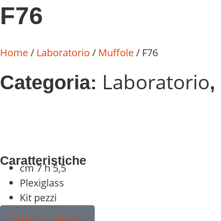
F76
Home
/
Laboratorio
/
Muffole
/ F76
Laboratorio
Categoria:
,
Caratteristiche
cm 7 h 5,5
Plexiglass
Kit pezzi
CHIEDI INFO!