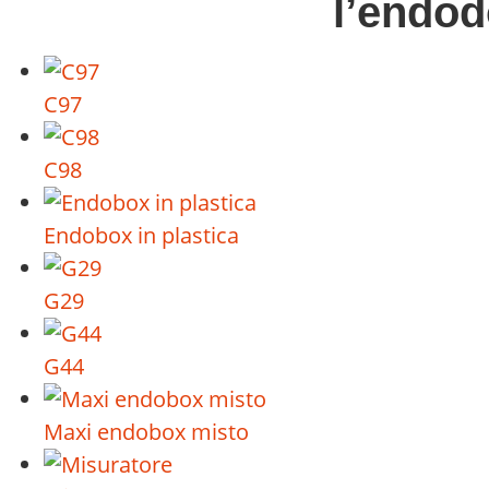
l’endod
C97
C98
Endobox in plastica
G29
G44
Maxi endobox misto